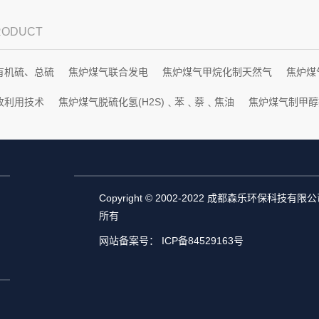
PRODUCT
有机硫、总硫
焦炉煤气联合发电
焦炉煤气甲烷化制天然气
焦炉煤
收利用技术
焦炉煤气脱硫化氢(H2S)﹑苯﹑萘﹑焦油
焦炉煤气制甲醇
Copyright © 2002-2022 成都森乐环保科技有限
所有
网站备案号：
ICP备84529163号