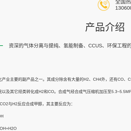
全国热
13060
产品介绍
资深的气体分离与提纯、氢能制备、CCUS、环保工程
产业主要的副产品之一。其成分除含有大量的H2、CH4外，还有CO、C
以及其它烃类转化成H2和CO。合成气经合成气压缩机加压至5.3~5.5M
CO2与H2反应合成甲醇，其主要反应为：
OH
OH+H2O