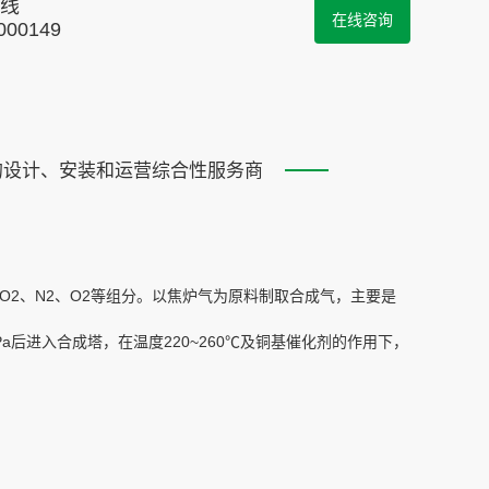
线
在线咨询
000149
的设计、安装和运营综合性服务商
O2、N2、O2等组分。以焦炉气为原料制取合成气，主要是
Pa后进入合成塔，在温度220~260℃及铜基催化剂的作用下，