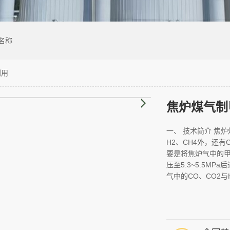
名称
利用
焦炉煤气制
一、 技术简介 焦
H2、CH4外，还
要是将焦炉气中的甲
压至5.3~5.5M
气中的CO、CO2与H